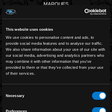
MARQUES
Merch de groupe
Funko
This website uses cookies
Banned Apparel
We use cookies to personalise content and ads, to
Leg Avenue
provide social media features and to analyse our traffic.
Dr. Martens
We also share information about your use of our site with
our social media, advertising and analytics partners who
Six Bunnies
may combine it with other information that you’ve
Iron Fist
provided to them or that they’ve collected from your use
Rocksax
of their services.
Grenier à Lune
Liquor Brand
Consent
Necessary
Selection
Voir toutes les marques
Preferences