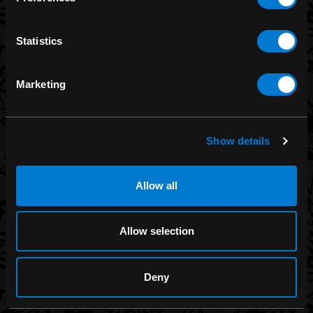
CATÉGORIES
Statistics
Hommes
Femmes
Marketing
Accessoires
Zone fumeur
Enfants
Show details
Coquine
Marchandises de groupes de musique pour homme
Allow all
Marchandises de groupes de musique pour femme
Solde
Allow selection
Marques
En Rupture de stock
Deny
Commerce de gros