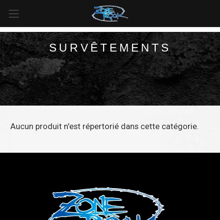
LIVRAISON GRATUITE
pour toutes les commandes de plus
de
99 $
au
Canada
et de plus de
125 $
aux
États-Unis*
.
SURVÊTEMENTS
Aucun produit n'est répertorié dans cette catégorie.