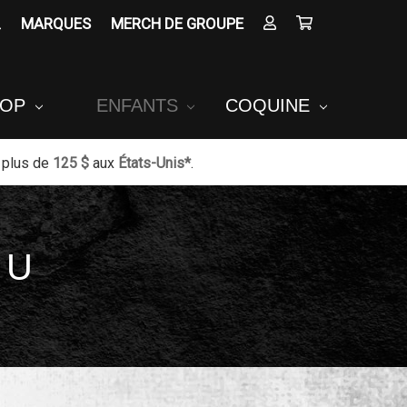
MARQUES
MERCH DE GROUPE
POP
ENFANTS
COQUINE
 plus de
125 $
aux
États-Unis*
.
EU