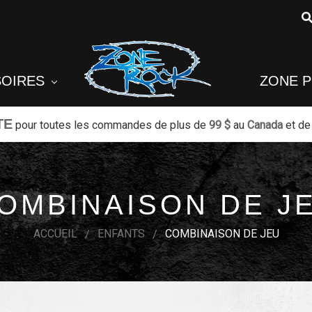
SOIRES
ZONE 
TE
pour toutes les commandes de plus de
99 $
au
Canada
et de
OMBINAISON DE J
ACCUEIL
ENFANTS
COMBINAISON DE JEU