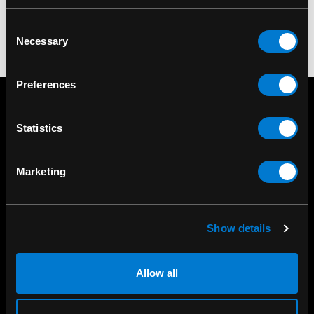
1
2
3
4
Consent
Necessary
Selection
Preferences
Statistics
Marketing
Show details
ACHETEZ EN MAGASIN
Allow all
267 rue Heriot, Drummondville, QC