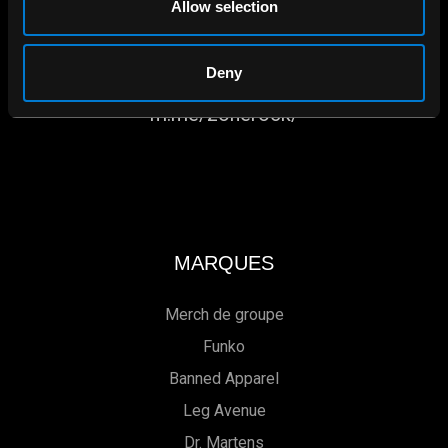
Allow selection
APPELEZ-NOUS
1.800.660.0993
Deny
CLAVARDER
m.me/zonerock/
MARQUES
Merch de groupe
Funko
Banned Apparel
Leg Avenue
Dr. Martens