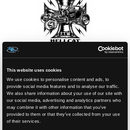
Hotrod HellCat : chemises de travail et
accessoires pour bébés
This website uses cookies
25 mai 2018
We use cookies to personalise content and ads, to
provide social media features and to analyse our traffic.
Hotrod HellCat : pour les vêtements de motard et de rockabilly
We also share information about your use of our site with
de la vieille école et les chemises d'ouvriers ! Créé il y a quelques
our social media, advertising and analytics partners who
années, Hotrod HellCats est spécialisé dans les vêtements pour
may combine it with other information that you’ve
hommes, femmes, motards, tatoueurs et rockabilly. ... en savoir
provided to them or that they’ve collected from your use
plus
of their services.