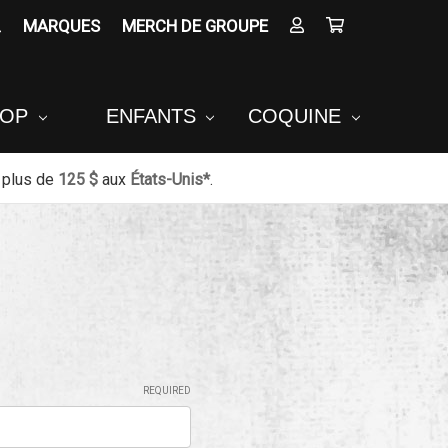
MARQUES
MERCH DE GROUPE
POP
ENFANTS
COQUINE
 plus de
125 $
aux
États-Unis*
.
E
REQUIRED