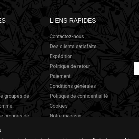
ES
LIENS RAPIDES
Contactez-nous
Des clients satisfaits
Expédition
Ad
Politique de retour
él
Paiement
Conditions générales
e groupes de
Politique de confidentialité
homme
Cookies
e groupes de
Notre magasin
femme
Chèques-cadeaux
s
Guide des tailles