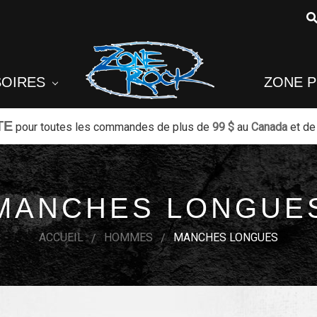
SOIRES
ZONE 
TE
pour toutes les commandes de plus de
99 $
au
Canada
et de
MANCHES LONGUE
ACCUEIL
HOMMES
MANCHES LONGUES