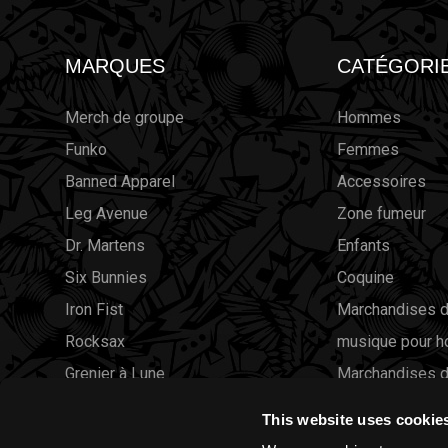
MARQUES
CATÉGORI
Merch de groupe
Hommes
Funko
Femmes
Banned Apparel
Accessoires
Leg Avenue
Zone fumeur
Dr. Martens
Enfants
Six Bunnies
Coquine
Iron Fist
Marchandises d
Rocksax
musique pour 
Grenier à Lune
Marchandises d
Liquor Brand
musique pour 
This website uses cookie
Voir toutes les marques
Solde