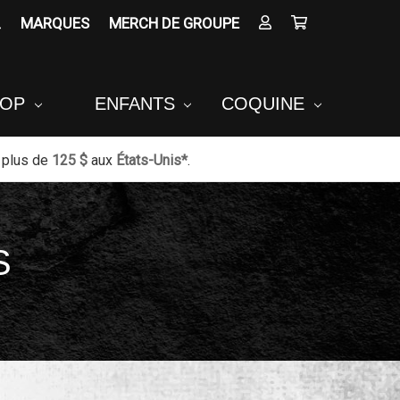
MARQUES
MERCH DE GROUPE
POP
ENFANTS
COQUINE
 plus de
125 $
aux
États-Unis*
.
S