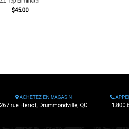
ZZ Top Eliminator
$45.00
ACHETEZ EN MAGASIN
APPE
267 rue Heriot, Drummondville, QC
1.800.