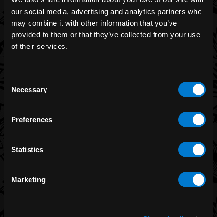
our social media, advertising and analytics partners who
may combine it with other information that you’ve
MARQUES
provided to them or that they’ve collected from your use
of their services.
Merch de groupe
Funko
Consent
Banned Apparel
Necessary
Selection
Leg Avenue
Dr. Martens
Preferences
Six Bunnies
Statistics
Iron Fist
Rocksax
Marketing
Grenier à Lune
Liquor Brand
Voir toutes les marques