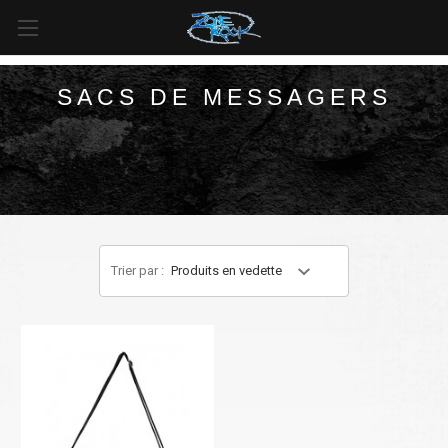
LIVRAISON GRATUITE
pour toutes les commandes de plus
de
99 $
au
Canada
et de plus de
125 $
aux
États-Unis*
.
SACS DE MESSAGERS
Trier par :