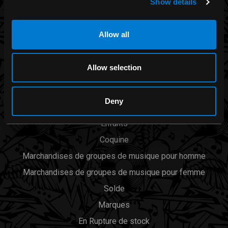
Show details
CATÉGORIES
Allow all
Hommes
Allow selection
Femmes
Accessoires
Deny
Zone fumeur
Enfants
Coquine
Marchandises de groupes de musique pour homme
Marchandises de groupes de musique pour femme
Solde
Marques
En Rupture de stock