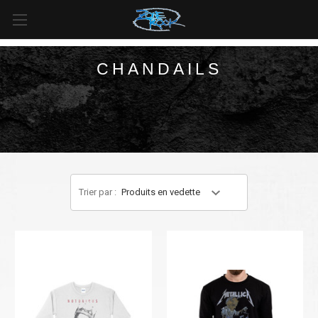
LIVRAISON GRATUITE
pour toutes les commandes de plus
de
99 $
au
Canada
et de plus de
125 $
aux
États-Unis*
.
CHANDAILS
Trier par :