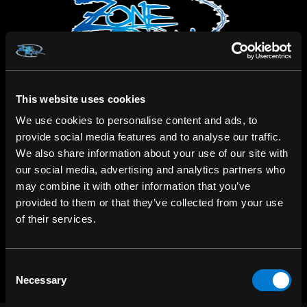
This website uses cookies
We use cookies to personalise content and ads, to
ACHETEZ EN MAGASIN
provide social media features and to analyse our traffic.
267 rue Heriot, Drummondville, QC
We also share information about your use of our site with
our social media, advertising and analytics partners who
APPELEZ-NOUS
may combine it with other information that you’ve
1.800.660.0993
provided to them or that they’ve collected from your use
of their services.
CLAVARDER
m.me/zonerock/
Consent
Necessary
Selection