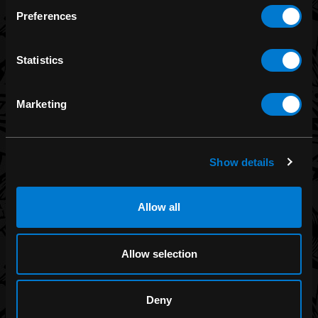
Preferences
MARQUES
Statistics
Merch de groupe
Marketing
Funko
Banned Apparel
Leg Avenue
Show details
Dr. Martens
Six Bunnies
Allow all
Iron Fist
Rocksax
Allow selection
Grenier à Lune
Liquor Brand
Deny
Voir toutes les marques