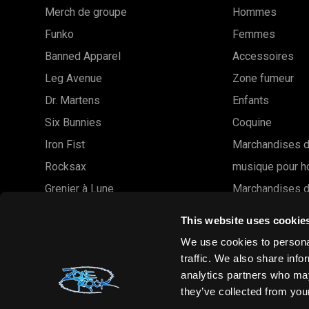
Merch de groupe
Hommes
Funko
Femmes
Banned Apparel
Accessoires
Leg Avenue
Zone fumeur
Dr. Martens
Enfants
Six Bunnies
Coquine
Iron Fist
Marchandises d
Rocksax
musique pour 
Grenier à Lune
Marchandises d
Liquor Brand
musique pour 
This website uses cookie
Voir toutes les marques
Solde
We use cookies to personal
Marques
traffic. We also share info
analytics partners who may
En Rupture de s
they’ve collected from your
Commerce de g