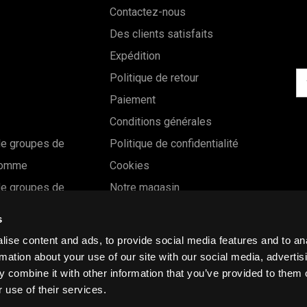
Contactez-nous
Des clients satisfaits
Expédition
Ad
Politique de retour
él
Paiement
Conditions générales
e groupes de
Politique de confidentialité
homme
Cookies
e groupes de
Notre magasin
femme
Chèques-cadeaux
s
Guide des tailles
ise content and ads, to provide social media features and to an
Blog
rmation about your use of our site with our social media, advertis
 combine it with other information that you’ve provided to them o
tock
 use of their services.
ros