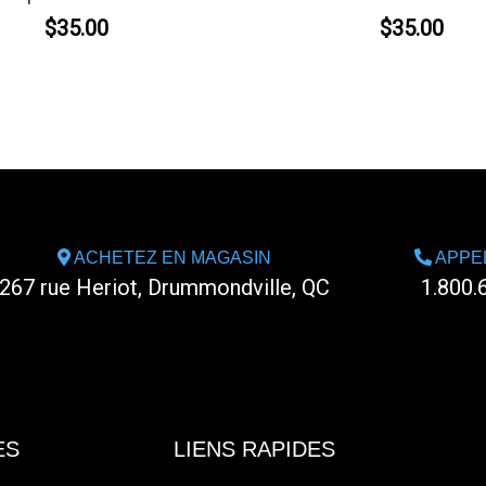
$35.00
$35.00
ACHETEZ EN MAGASIN
APPE
267 rue Heriot, Drummondville, QC
1.800.
ES
LIENS RAPIDES