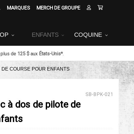
MARQUES
MERCH DE GROUPE
POP
ENFANTS
COQUINE
 plus de
125 $
aux
États-Unis*
.
TE DE COURSE POUR ENFANTS
SB-BPK-021
c à dos de pilote de
nfants