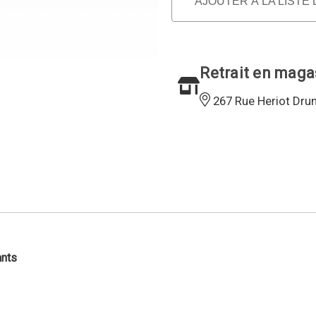
AJOUTER À LA LISTE
Retrait en maga
267 Rue Heriot Dru
ants