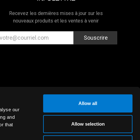
Recevez les dernières mises à jour sur les
nouveaux produits et les ventes à venir
resse
ectronique
Allow all
alyse our
ing and
Allow selection
r that